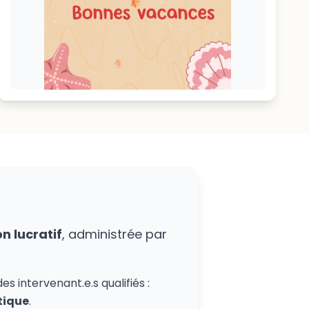
on lucratif
, administrée par
s intervenant.e.s qualifiés :
tique
.